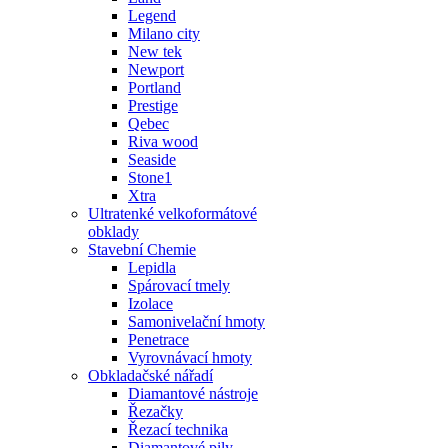
Legend
Milano city
New tek
Newport
Portland
Prestige
Qebec
Riva wood
Seaside
Stone1
Xtra
Ultratenké velkoformátové
obklady
Stavební Chemie
Lepidla
Spárovací tmely
Izolace
Samonivelační hmoty
Penetrace
Vyrovnávací hmoty
Obkladačské nářadí
Diamantové nástroje
Řezačky
Řezací technika
Diamantové pily