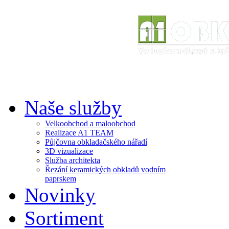
Naše služby
Velkoobchod a maloobchod
Realizace A1 TEAM
Půjčovna obkladačského nářadí
3D vizualizace
Služba architekta
Řezání keramických obkladů vodním
paprskem
Novinky
Sortiment