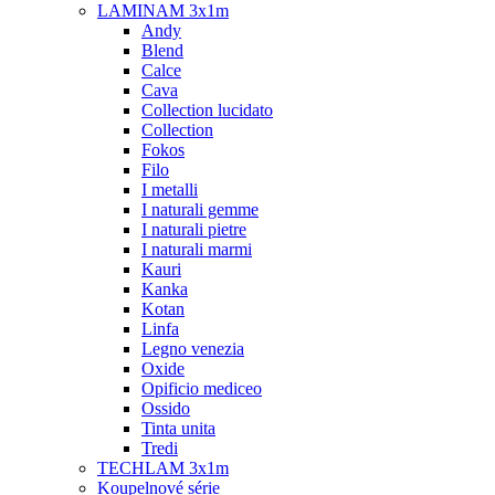
LAMINAM 3x1m
Andy
Blend
Calce
Cava
Collection lucidato
Collection
Fokos
Filo
I metalli
I naturali gemme
I naturali pietre
I naturali marmi
Kauri
Kanka
Kotan
Linfa
Legno venezia
Oxide
Opificio mediceo
Ossido
Tinta unita
Tredi
TECHLAM 3x1m
Koupelnové série