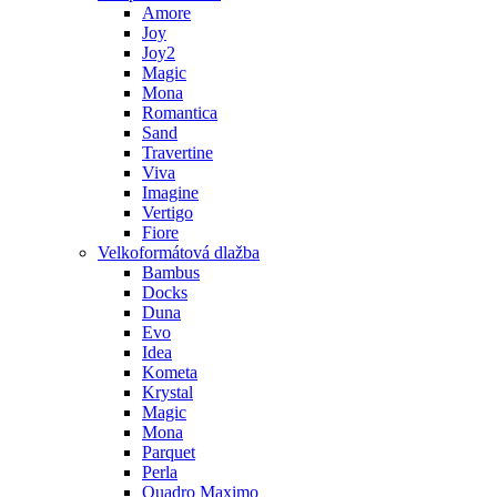
Amore
Joy
Joy2
Magic
Mona
Romantica
Sand
Travertine
Viva
Imagine
Vertigo
Fiore
Velkoformátová dlažba
Bambus
Docks
Duna
Evo
Idea
Kometa
Krystal
Magic
Mona
Parquet
Perla
Quadro Maximo