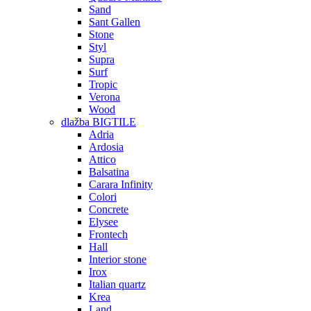
Sand
Sant Gallen
Stone
Styl
Supra
Surf
Tropic
Verona
Wood
dlažba BIGTILE
Adria
Ardosia
Attico
Balsatina
Carara Infinity
Colori
Concrete
Elysee
Frontech
Hall
Interior stone
Irox
Italian quartz
Krea
Land