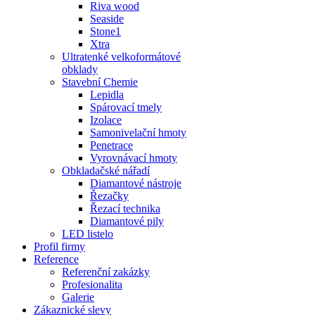
Riva wood
Seaside
Stone1
Xtra
Ultratenké velkoformátové
obklady
Stavební Chemie
Lepidla
Spárovací tmely
Izolace
Samonivelační hmoty
Penetrace
Vyrovnávací hmoty
Obkladačské nářadí
Diamantové nástroje
Řezačky
Řezací technika
Diamantové pily
LED listelo
Profil firmy
Reference
Referenční zakázky
Profesionalita
Galerie
Zákaznické slevy