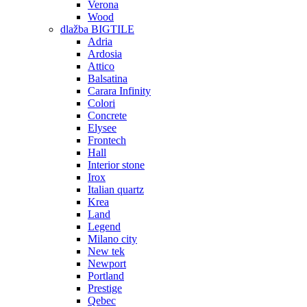
Verona
Wood
dlažba BIGTILE
Adria
Ardosia
Attico
Balsatina
Carara Infinity
Colori
Concrete
Elysee
Frontech
Hall
Interior stone
Irox
Italian quartz
Krea
Land
Legend
Milano city
New tek
Newport
Portland
Prestige
Qebec