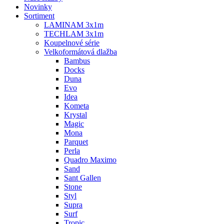
Novinky
Sortiment
LAMINAM 3x1m
TECHLAM 3x1m
Koupelnové série
Velkoformátová dlažba
Bambus
Docks
Duna
Evo
Idea
Kometa
Krystal
Magic
Mona
Parquet
Perla
Quadro Maximo
Sand
Sant Gallen
Stone
Styl
Supra
Surf
Tropic