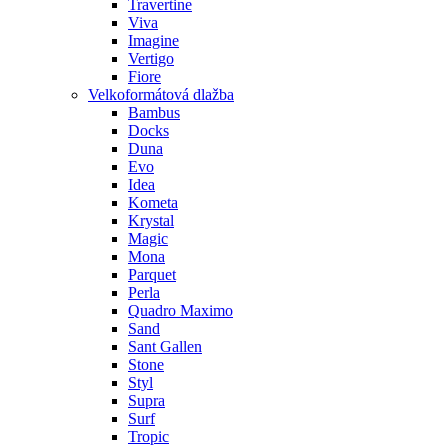
Travertine
Viva
Imagine
Vertigo
Fiore
Velkoformátová dlažba
Bambus
Docks
Duna
Evo
Idea
Kometa
Krystal
Magic
Mona
Parquet
Perla
Quadro Maximo
Sand
Sant Gallen
Stone
Styl
Supra
Surf
Tropic