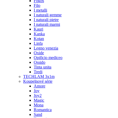
Fokos
Filo
I metalli
I naturali gemme
I naturali pietre
I naturali marmi
Kauri
Kanka
Kotan
Linfa
Legno venezia
Oxide
Opificio mediceo
Ossido
Tinta unita
Tredi
TECHLAM 3x1m
Koupelnové série
Amore
Joy
Joy2
Magic
Mona
Romantica
Sand