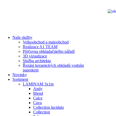
Naše služby
Velkoobchod a maloobchod
Realizace A1 TEAM
Půjčovna obkladačského nářadí
3D vizualizace
Služba architekta
Řezání keramických obkladů vodním
paprskem
Novinky
Sortiment
LAMINAM 3x1m
Andy
Blend
Calce
Cava
Collection lucidato
Collection