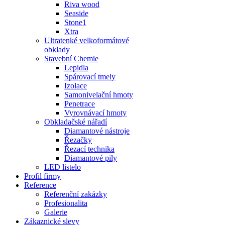
Riva wood
Seaside
Stone1
Xtra
Ultratenké velkoformátové
obklady
Stavební Chemie
Lepidla
Spárovací tmely
Izolace
Samonivelační hmoty
Penetrace
Vyrovnávací hmoty
Obkladačské nářadí
Diamantové nástroje
Řezačky
Řezací technika
Diamantové pily
LED listelo
Profil firmy
Reference
Referenční zakázky
Profesionalita
Galerie
Zákaznické slevy