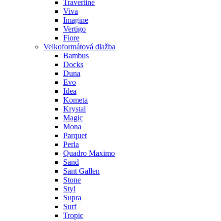
Travertine
Viva
Imagine
Vertigo
Fiore
Velkoformátová dlažba
Bambus
Docks
Duna
Evo
Idea
Kometa
Krystal
Magic
Mona
Parquet
Perla
Quadro Maximo
Sand
Sant Gallen
Stone
Styl
Supra
Surf
Tropic