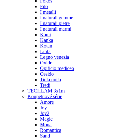
Fokos
Filo
I metalli
I naturali gemme
I naturali pietre
I naturali marmi
Kauri
Kanka
Kotan
Linfa
Legno venezia
Oxide
Opificio mediceo
Ossido
Tinta unita
Tredi
TECHLAM 3x1m
Koupelnové série
Amore
Joy
Joy2
Magic
Mona
Romantica
Sand