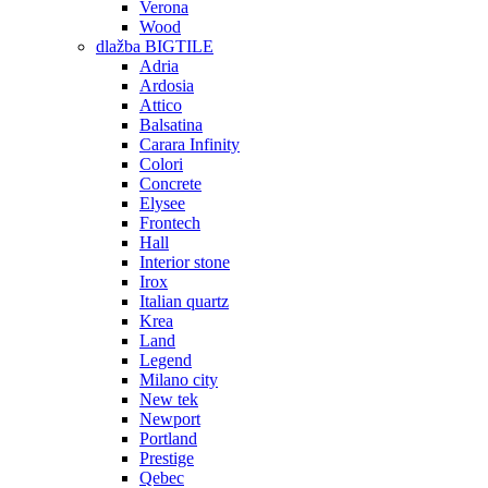
Verona
Wood
dlažba BIGTILE
Adria
Ardosia
Attico
Balsatina
Carara Infinity
Colori
Concrete
Elysee
Frontech
Hall
Interior stone
Irox
Italian quartz
Krea
Land
Legend
Milano city
New tek
Newport
Portland
Prestige
Qebec