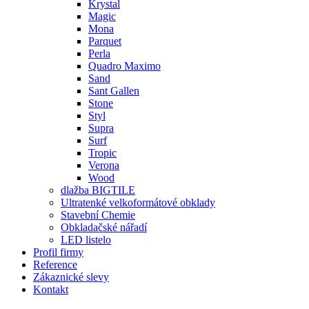
Krystal
Magic
Mona
Parquet
Perla
Quadro Maximo
Sand
Sant Gallen
Stone
Styl
Supra
Surf
Tropic
Verona
Wood
dlažba BIGTILE
Ultratenké velkoformátové obklady
Stavební Chemie
Obkladačské nářadí
LED listelo
Profil firmy
Reference
Zákaznické slevy
Kontakt