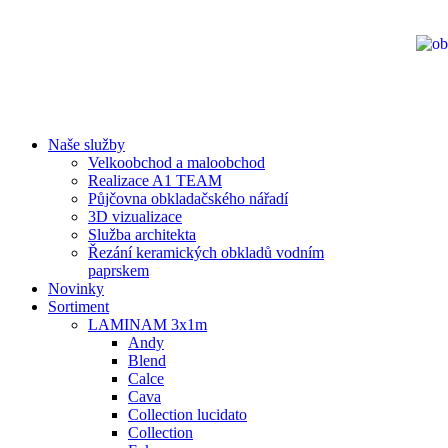
Naše služby
Velkoobchod a maloobchod
Realizace A1 TEAM
Půjčovna obkladačského nářadí
3D vizualizace
Služba architekta
Řezání keramických obkladů vodním
paprskem
Novinky
Sortiment
LAMINAM 3x1m
Andy
Blend
Calce
Cava
Collection lucidato
Collection