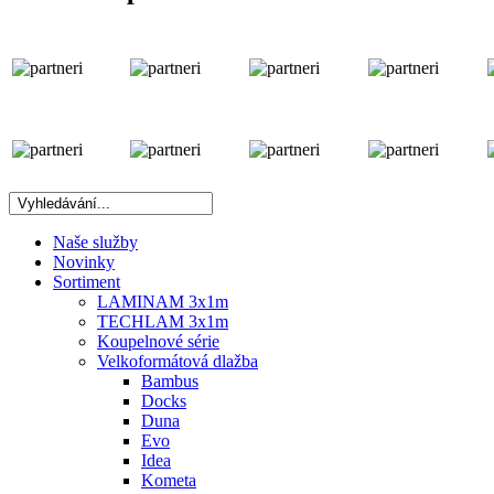
Naše služby
Novinky
Sortiment
LAMINAM 3x1m
TECHLAM 3x1m
Koupelnové série
Velkoformátová dlažba
Bambus
Docks
Duna
Evo
Idea
Kometa