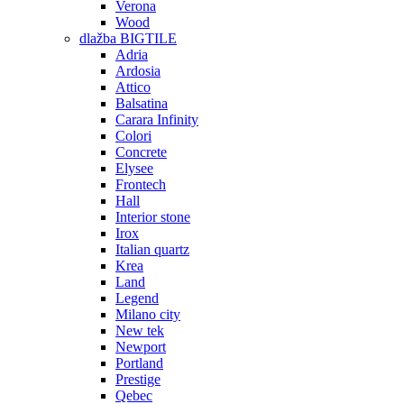
Verona
Wood
dlažba BIGTILE
Adria
Ardosia
Attico
Balsatina
Carara Infinity
Colori
Concrete
Elysee
Frontech
Hall
Interior stone
Irox
Italian quartz
Krea
Land
Legend
Milano city
New tek
Newport
Portland
Prestige
Qebec