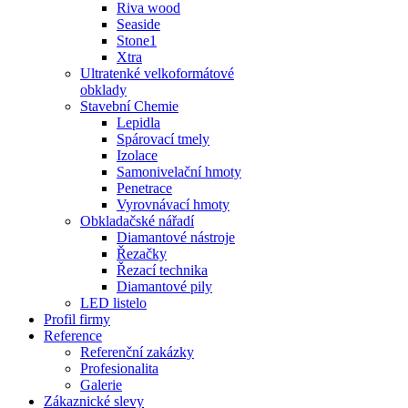
Riva wood
Seaside
Stone1
Xtra
Ultratenké velkoformátové
obklady
Stavební Chemie
Lepidla
Spárovací tmely
Izolace
Samonivelační hmoty
Penetrace
Vyrovnávací hmoty
Obkladačské nářadí
Diamantové nástroje
Řezačky
Řezací technika
Diamantové pily
LED listelo
Profil firmy
Reference
Referenční zakázky
Profesionalita
Galerie
Zákaznické slevy