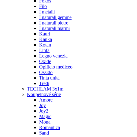
Fokos
Filo
I metalli
I naturali gemme
I naturali pietre
I naturali marmi
Kauri
Kanka
Kotan
Linfa
Legno venezia
Oxide
Opificio mediceo
Ossido
Tinta unita
Tredi
TECHLAM 3x1m
Koupelnové série
Amore
Joy
Joy2
Magic
Mona
Romantica
Sand