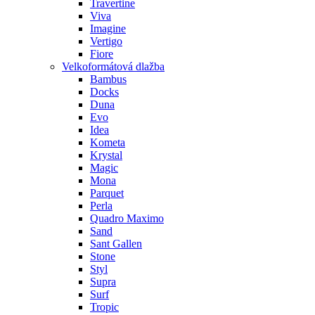
Travertine
Viva
Imagine
Vertigo
Fiore
Velkoformátová dlažba
Bambus
Docks
Duna
Evo
Idea
Kometa
Krystal
Magic
Mona
Parquet
Perla
Quadro Maximo
Sand
Sant Gallen
Stone
Styl
Supra
Surf
Tropic