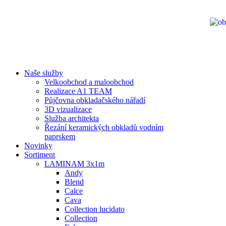
Naše služby
Velkoobchod a maloobchod
Realizace A1 TEAM
Půjčovna obkladačského nářadí
3D vizualizace
Služba architekta
Řezání keramických obkladů vodním
paprskem
Novinky
Sortiment
LAMINAM 3x1m
Andy
Blend
Calce
Cava
Collection lucidato
Collection